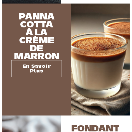
PANNA
COTTA
À LA
CRÈME
DE
MARRON
En Savoir
Plus
FONDANT