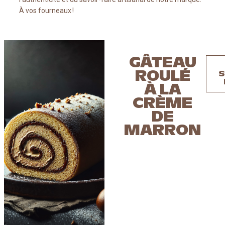
À vos fourneaux !
GÂTEAU
ROULÉ
S
À LA
CRÈME
DE
MARRON